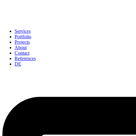
Services
Portfolio
Projects
About
Contact
References
DE