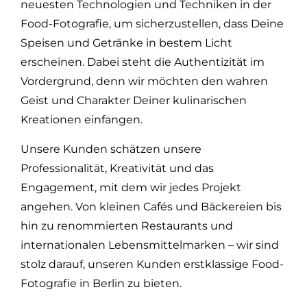
neuesten Technologien und Techniken in der
Mit unseren Bildern
lassen sich die Sinne
Food-Fotografie, um sicherzustellen, dass Deine
Deiner Zielgruppe
Speisen und Getränke in bestem Licht
wecken und eine
erscheinen. Dabei steht die Authentizität im
emotionale
Verbindung zu
Vordergrund, denn wir möchten den wahren
Deinem Angebot
Geist und Charakter Deiner kulinarischen
herstellen.
Kreationen einfangen.
Unsere Kunden schätzen unsere
Professionalität, Kreativität und das
Engagement, mit dem wir jedes Projekt
angehen. Von kleinen Cafés und Bäckereien bis
hin zu renommierten Restaurants und
internationalen Lebensmittelmarken – wir sind
stolz darauf, unseren Kunden erstklassige Food-
Fotografie in Berlin zu bieten.